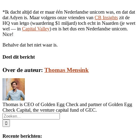
*Ik dacht altijd dat er maar één Nederlandse unicorn was, en dat dat
dat Adyen is. Maar volgens onze vrienden van
CB Insights
zit de
HQ van letgo (waardering $1 miljard) toch echt in Naarden (je weet
wel — in
Capital Valley
) en is het dus een Nederlandse unicorn.
Nice!
Behalve dat het niet waar is.
Deel dit bericht
Facebook
Twitter
LinkedIn
E-
Over de auteur:
Thomas Mensink
mail
Thomas is CEO of Golden Egg Check and partner of Golden Egg
Check Capital, the venture capital fund of GEC.
Zoeken
naar:
Recente berichten: