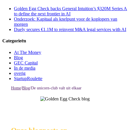
Golden Egg Check backs General Intuition’s $320M Series A
to define the next frontier in AI
Onderzoek: Kapitaal als knelpunt voor de koplopers van
morgen
Duely secures €1.1M to reinvent M&A legal services with AI
Categorieën
At The Money
Blog
GEC Capital
In de media
overig
StartupRoulette
Home
/
Blog
/
De unicorn-club valt uit elkaar