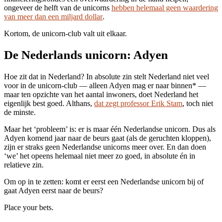
ongeveer de helft van de unicorns
hebben helemaal geen waardering
van meer dan een miljard dollar
.
Kortom, de unicorn-club valt uit elkaar.
De Nederlands unicorn: Adyen
Hoe zit dat in Nederland? In absolute zin stelt Nederland niet veel
voor in de unicorn-club — alleen Adyen mag er naar binnen* —
maar ten opzichte van het aantal inwoners, doet Nederland het
eigenlijk best goed. Althans,
dat zegt professor Erik Stam
, toch niet
de minste.
Maar het ‘probleem’ is: er is maar één Nederlandse unicorn. Dus als
Adyen komend jaar naar de beurs gaat (als de geruchten kloppen),
zijn er straks geen Nederlandse unicorns meer over. En dan doen
‘we’ het opeens helemaal niet meer zo goed, in absolute én in
relatieve zin.
Om op in te zetten: komt er eerst een Nederlandse unicorn bij of
gaat Adyen eerst naar de beurs?
Place your bets.