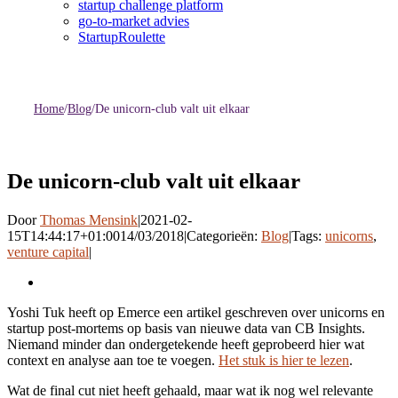
startup challenge platform
go-to-market advies
StartupRoulette
Home
/
Blog
/
De unicorn-club valt uit elkaar
De unicorn-club valt uit elkaar
Door
Thomas Mensink
|
2021-02-
15T14:44:17+01:00
14/03/2018
|
Categorieën:
Blog
|
Tags:
unicorns
,
venture capital
|
Bekijk
grotere
Yoshi Tuk heeft op Emerce een artikel geschreven over unicorns en
afbeelding
startup post-mortems op basis van nieuwe data van CB Insights.
Niemand minder dan ondergetekende heeft geprobeerd hier wat
context en analyse aan toe te voegen.
Het stuk is hier te lezen
.
Wat de final cut niet heeft gehaald, maar wat ik nog wel relevante