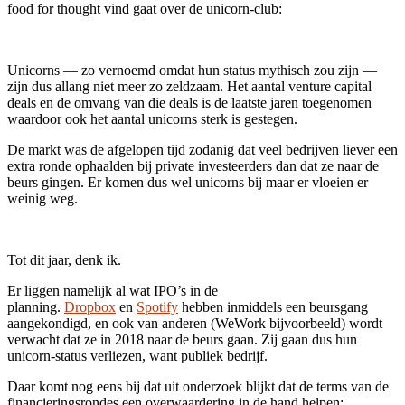
food for thought vind gaat over de unicorn-club:
Unicorns — zo vernoemd omdat hun status mythisch zou zijn —
zijn dus allang niet meer zo zeldzaam. Het aantal venture capital
deals en de omvang van die deals is de laatste jaren toegenomen
waardoor ook het aantal unicorns sterk is gestegen.
De markt was de afgelopen tijd zodanig dat veel bedrijven liever een
extra ronde ophaalden bij private investeerders dan dat ze naar de
beurs gingen. Er komen dus wel unicorns bij maar er vloeien er
weinig weg.
Tot dit jaar, denk ik.
Er liggen namelijk al wat IPO’s in de
planning.
Dropbox
en
Spotify
hebben inmiddels een beursgang
aangekondigd, en ook van anderen (WeWork bijvoorbeeld) wordt
verwacht dat ze in 2018 naar de beurs gaan. Zij gaan dus hun
unicorn-status verliezen, want publiek bedrijf.
Daar komt nog eens bij dat uit onderzoek blijkt dat de terms van de
financieringsrondes een overwaardering in de hand helpen;