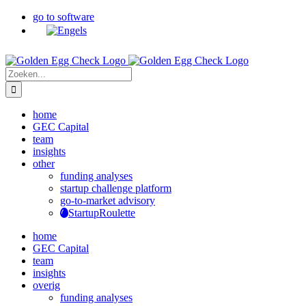
Ga
go to software
naar
inhoud
Zoeken
naar:
home
GEC Capital
team
insights
other
funding analyses
startup challenge platform
go-to-market advisory
StartupRoulette
home
GEC Capital
team
insights
overig
funding analyses