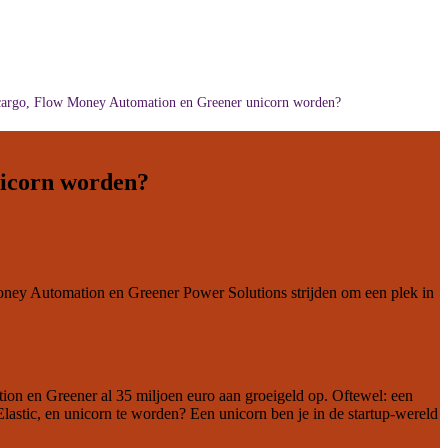
argo, Flow Money Automation en Greener unicorn worden?
icorn worden?
ney Automation
en
Greener Power Solutions
strijden om een plek in
on en Greener al 35 miljoen euro aan groeigeld op. Oftewel: een
lastic, en unicorn te worden? Een unicorn ben je in de startup-wereld