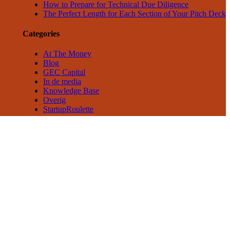
How to Prepare for Technical Due Diligence
The Perfect Length for Each Section of Your Pitch Deck
Categories
At The Money
Blog
GEC Capital
In de media
Knowledge Base
Overig
StartupRoulette