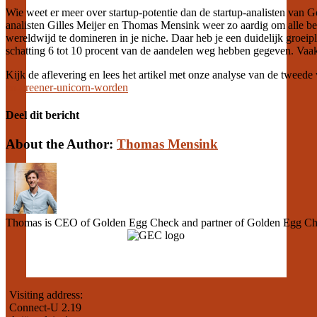
Wie weet er meer over startup-potentie dan de startup-analisten va
analisten Gilles Meijer en Thomas Mensink weer zo aardig om alle be
wereldwijd te domineren in je niche. Daar heb je een duidelijk groeipl
schatting 6 tot 10 procent van de aandelen weg hebben gegeven. Vaak k
Kijk de aflevering en lees het artikel met onze analyse van de tweede
en-greener-unicorn-worden
Deel dit bericht
Facebook
Twitter
LinkedIn
Email
About the Author:
Thomas Mensink
Thomas is CEO of Golden Egg Check and partner of Golden Egg Chec
Visiting address:
Connect-U 2.19