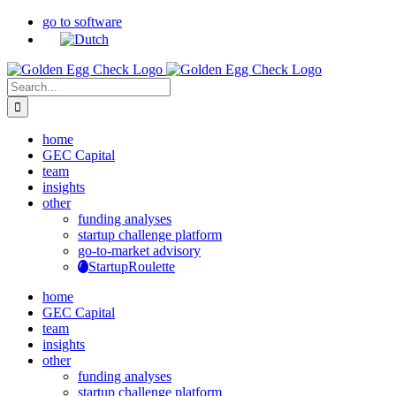
Skip
go to software
to
content
Search
for:
home
GEC Capital
team
insights
other
funding analyses
startup challenge platform
go-to-market advisory
StartupRoulette
home
GEC Capital
team
insights
other
funding analyses
startup challenge platform