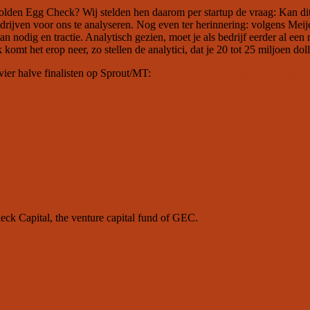
n Golden Egg Check? Wij stelden hen daarom per startup de vraag: Kan
drijven voor ons te analyseren. Nog even ter herinnering: volgens Me
an nodig en tractie. Analytisch gezien, moet je als bedrijf eerder al ee
omt het erop neer, zo stellen de analytici, dat je 20 tot 25 miljoen do
 vier halve finalisten op Sprout/MT:
https://mtsprout.nl/startups-scale
k Capital, the venture capital fund of GEC.