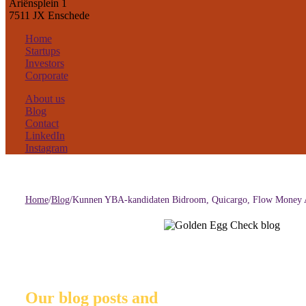
Ariënsplein 1
7511 JX Enschede
Home
Startups
Investors
Corporate
About us
Blog
Contact
LinkedIn
Instagram
Home
/
Blog
/
Kunnen YBA-kandidaten Bidroom, Quicargo, Flow Money A
Our blog posts and