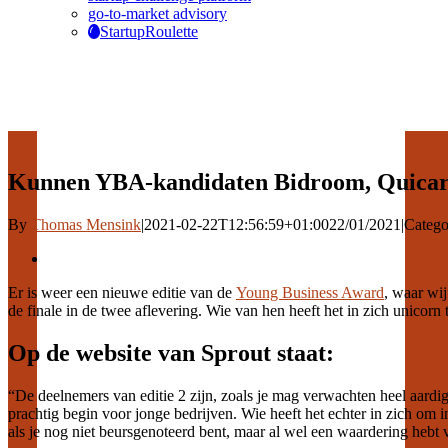
go-to-market advisory
StartupRoulette
Kunnen YBA-kandidaten Bidroom, Quicar
By
Thomas Mensink
|
2021-02-22T12:56:59+01:00
22/01/2021
|
Catego
View
Larger
Er is weer een nieuwe editie van de
Young Business Award
, waar wi
Image
de finale in de twee aflevering. Wie van hen heeft het in zich unico
Op de website van Sprout staat:
“De deelnemers van editie 2 zijn, zoals je mag verwachten heel aar
prachtig begin voor jonge bedrijven. Wie heeft het echter in zich om 
als je nog niet beursgenoteerd bent, maar al wel een waardering hebt v