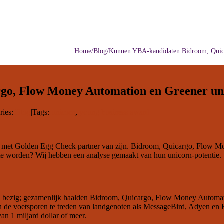
Home
/
Blog
/
Kunnen YBA-kandidaten Bidroom, Quic
go, Flow Money Automation en Greener un
ries:
Blog
|
Tags:
unicorn
,
young business award
|
j met Golden Egg Check partner van zijn.
Bidroom
,
Quicargo
,
Flow Mo
rn te worden? Wij hebben een analyse gemaakt van hun unicorn-potentie.
dig bezig; gezamenlijk haalden Bidroom, Quicargo, Flow Money Automati
in de voetsporen te treden van landgenoten als MessageBird, Adyen en E
an 1 miljard dollar of meer.