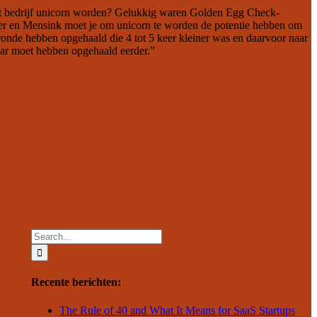
 dit bedrijf unicorn worden? Gelukkig waren Golden Egg Check-
ijer en Mensink moet je om unicorn te worden de potentie hebben om
n ronde hebben opgehaald die 4 tot 5 keer kleiner was en daarvoor naar
llar moet hebben opgehaald eerder.”
ups/kunnen-yba-kandidaten-bidroom-quicargo-flow-money-automation-
Search
for:
Recente berichten:
The Rule of 40 and What It Means for SaaS Startups