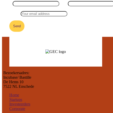
Email:
Bezoekersadres:
Incubase/ Bastille
De Hems 10
7522 NL Enschede
Home
Startups
Investeerders
Corporate