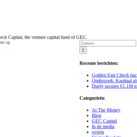
k Capital, the venture capital fund of GEC.
Zoeken
oen op
naar:
Recente berichten:
Golden Egg Check backs
Onderzoek: Kapitaal al
Duely secures €1.1M to
Categorieën
oor investeerders en
At The Money
Blog
GEC Capital
In de media
overig