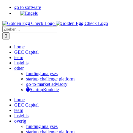
Ga
go to software
naar
inhoud
Zoeken
naar:
home
GEC Capital
team
insights
other
funding analyses
startup challenge platform
go-to-market advisory
StartupRoulette
home
GEC Capital
team
insights
overig
funding analyses
startup challenge platform