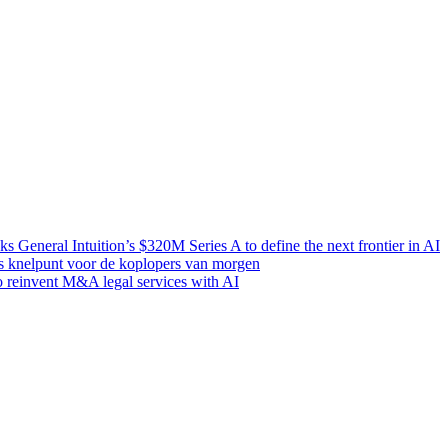
 General Intuition’s $320M Series A to define the next frontier in AI
s knelpunt voor de koplopers van morgen
 reinvent M&A legal services with AI