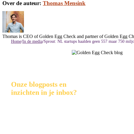
Facebook
Twitter
LinkedIn
E-
Over de auteur:
Thomas Mensink
mail
Thomas is CEO of Golden Egg Check and partner of Golden Egg Chec
Home
/
In de media
/
Sprout: NL startups haalden geen 557 maar 750 milj
Onze blogposts en
inzichten in je inbox?
Schrijf je in voor GEC Insights. Onze maandelijkse mailinglijst v
ondernemers:
First name:
Last name: