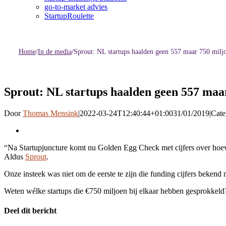
go-to-market advies
StartupRoulette
Home
/
In de media
/
Sprout: NL startups haalden geen 557 maar 750 milj
Sprout: NL startups haalden geen 557 maa
Door
Thomas Mensink
|
2022-03-24T12:40:44+01:00
31/01/2019
|
Cate
Bekijk
grotere
“Na Startupjuncture komt nu Golden Egg Check met cijfers over hoevee
afbeelding
Aldus
Sprout
.
Onze insteek was niet om de eerste te zijn die funding cijfers bekend 
Weten wélke startups die €750 miljoen bij elkaar hebben gesprokkel
Deel dit bericht